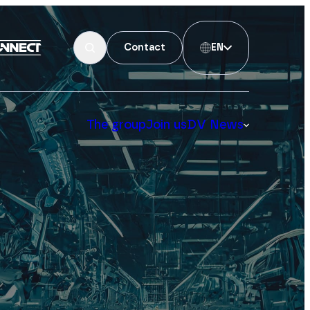
Contact
EN
The group
Join us
DV News