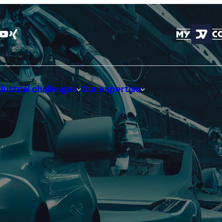
dustrial challenges
Our expertise