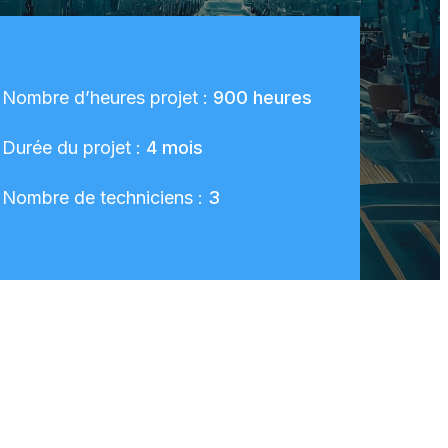
Nombre d’heures projet :
900 heures
Durée du projet :
4 mois
Nombre de techniciens :
3