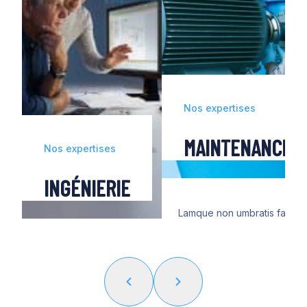
Nos expertises
MAINTENANCE
Nos expertises
INGÉNIERIE
Lamque non umbratis fallacii
agebatur, sed qua palatium e
muros, armatis omne circumd
ingressusque obscuro iam di
regiis indumentis Caesarem t
et paludamento communi, e
haec nihil passurum velut m