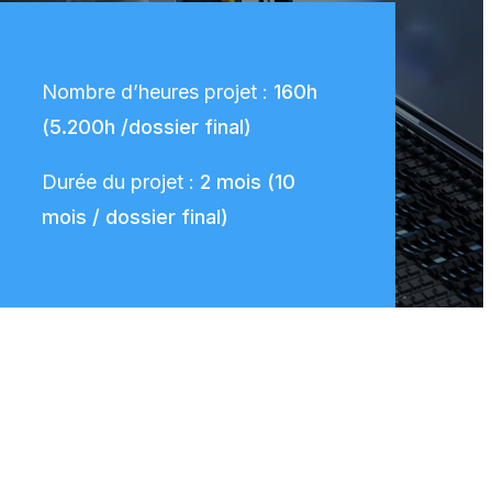
Nombre d’heures projet :
160h
(5.200h /dossier final)
Durée du projet :
2 mois (10
mois / dossier final)