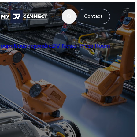
Contact
roupe
Nous rejoindre
DV News
Press Room