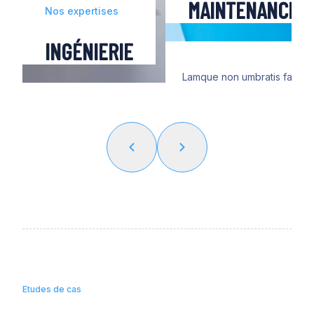
MAINTENANCE
Nos expertises
INGÉNIERIE
Lamque non umbratis fallacii
agebatur, sed qua palatium e
muros, armatis omne circumd
ingressusque obscuro iam di
regiis indumentis Caesarem t
et paludamento communi, e
haec nihil passurum velut m
principis iurandi crebritate c
Etudes de cas