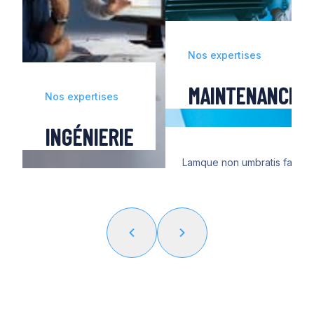
Nos expertises
MAINTENANCE
Nos expertises
INGÉNIERIE
Lamque non umbratis fallacii
agebatur, sed qua palatium e
muros, armatis omne circumd
ingressusque obscuro iam di
regiis indumentis Caesarem t
et paludamento communi, e
haec nihil passurum velut m
principis iurandi crebritate c