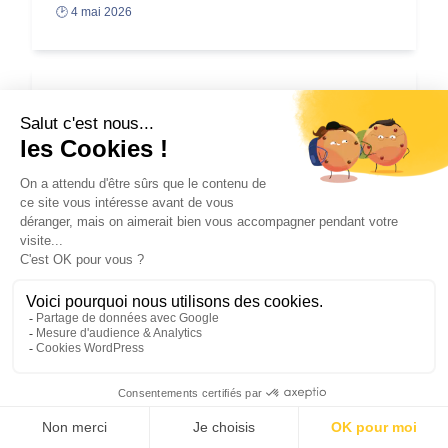
🕑 4 mai 2026
INNENDIENSTMITARB
EITER (M/W/D)
Postuler
📍 Kerpen
📝 CDI
🕑 7 avril 2026
Sales Engineer (m/w/d)
Postuler
📍 Munich
📝 CDI
🕑 7 avril 2026
Commercial Industrie
Itinérant H/F
Postuler