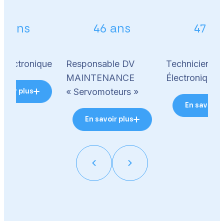
3 ans
46 ans
47 a
 électronique
Responsable DV
Technicien
MAINTENANCE
Électronique 
« Servomoteurs »
avoir plus
En savoir p
En savoir plus