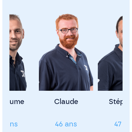
illaume
Claude
Stéph
3 ans
46 ans
47 a