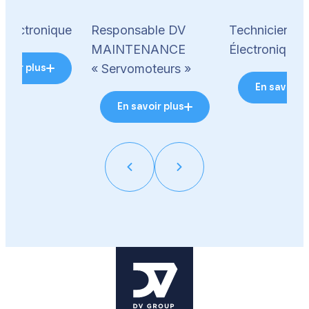
 électronique
Responsable DV
Technicien
MAINTENANCE
Électronique 
« Servomoteurs »
avoir plus
En savoir p
En savoir plus