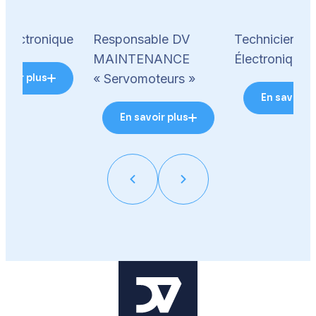
 électronique
Responsable DV
Technicien
MAINTENANCE
Électronique 
« Servomoteurs »
avoir plus
En savoir p
En savoir plus