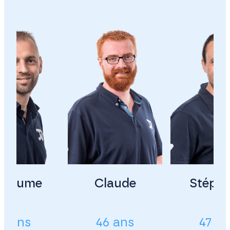
illaume
Claude
Stéph
3 ans
46 ans
47 a