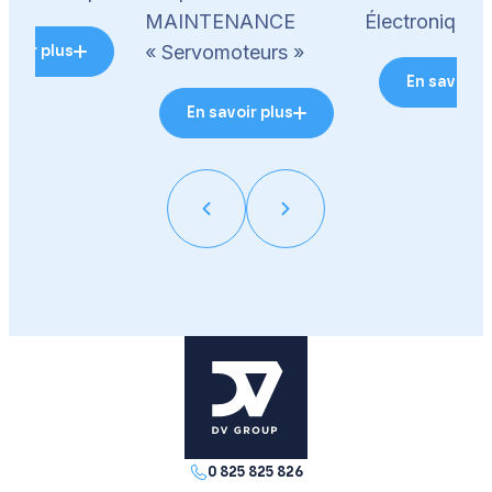
MAINTENANCE
Électronique 
« Servomoteurs »
avoir plus
En savoir p
En savoir plus
0 825 825 826