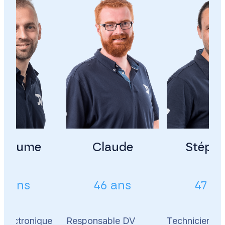
illaume
Claude
Stéph
3 ans
46 ans
47 a
 électronique
Responsable DV
Technicien