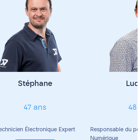
Stéphane
Lud
47 ans
48 
echnicien Électronique Expert
Responsable du p
Numérique