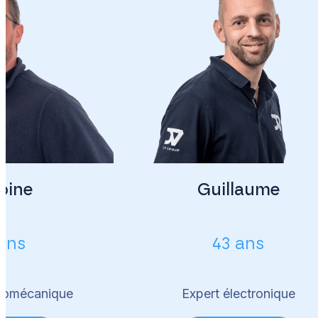
oine
Guillaume
ans
43 ans
tromécanique
Expert électronique