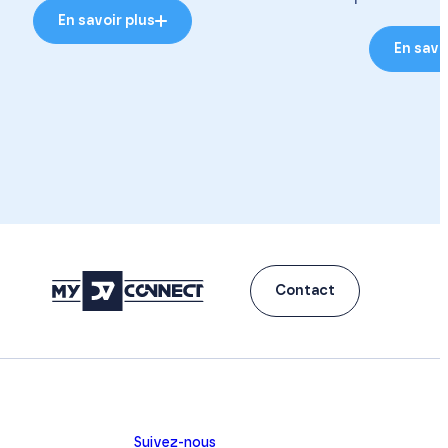
En savoir plus
En savo
Contact
Suivez-nous