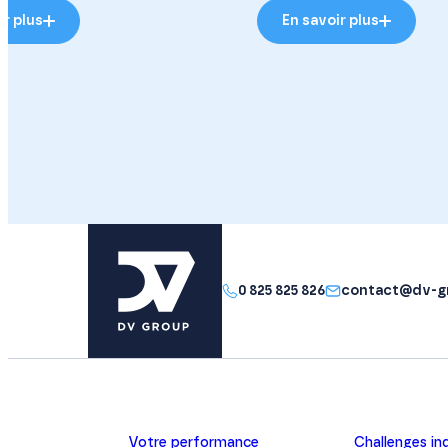
ir plus
En savoir plus
0 825 825 826
contact@dv-g
Votre performance
Challenges ind