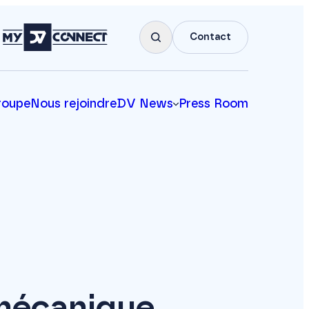
Contact
roupe
Nous rejoindre
DV News
Press Room
mécanique