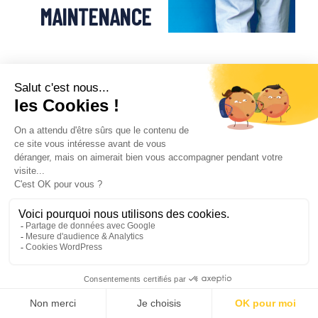
MAINTENANCE
Notre offre de maintenance globale assure
la disponibilité et la sécurité de vos
équipements : Électromécaniques,
Électroniques, Servomoteurs.
0 825 825 826
contact@dv-group.com
Contact
Votre performance