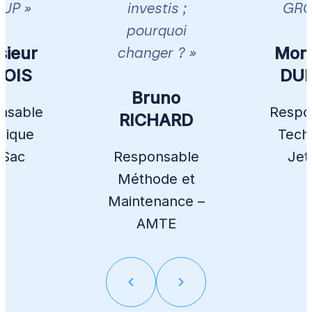
UP »
investis ;
GRO
pourquoi
ieur
Mons
changer ? »
OIS
DUB
Bruno
nsable
Respo
RICHARD
nique
Tech
’Sac
Responsable
Jet
Méthode et
Maintenance –
AMTE