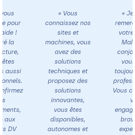
 vous
« Vous
« Je
ie pour
connaissez nos
remerc
aide !
sites et
votre 
ré la
machines, vous
Malg
cture,
avez des
conjon
 êtes
solutions
vous
s aussi
techniques et
toujour
ionnels.
proposez des
profess
nfirmez
solutions
Vous co
os
innovantes,
v
ments,
vous êtes
engage
o aux
disponibles,
brav
ts DV
autonomes et
exper