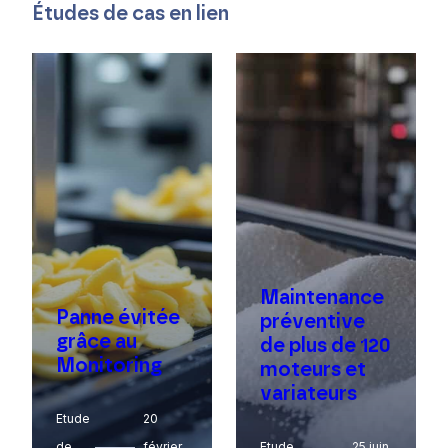
Études de cas en lien
Maintenance
Panne évitée
préventive
grâce au
de plus de 120
Monitoring
moteurs et
variateurs
Etude
20
de
février
Etude
25 juin