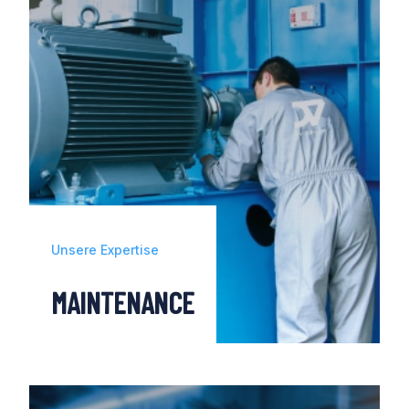
der Risiken und eines effizienten
Managements der Konzeptions-,
Umsetzungs- und Entwicklungsphasen, in
denen wir Sie unterstützen.
Unsere Expertise
MAINTENANCE
Als europäischer Marktführer im Bereich