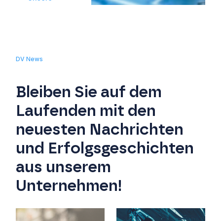
Expertise
CONTROL
DV News
Bleiben Sie auf dem
DV GROUP CONTROL ermöglicht es Ihnen,
einen proaktiven Ansatz für die
Laufenden mit den
Instandhaltung zu wählen, Ihren Betrieb zu
optimieren, Ihre Gesamtrentabilität zu
neuesten Nachrichten
verbessern und operative Exzellenz zu
und Erfolgsgeschichten
erreichen.
aus unserem
Unternehmen!