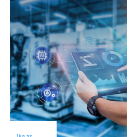
der industriellen Instandhaltung setzt sich
DV GROUP dafür ein, die Verfügbarkeit,
Leistung, Sicherheit und Langlebigkeit Ihrer
Anlagen durch sein technisches Know-how
zu gewährleisten: Elektromechanik,
Elektronik, Servomotoren, Hardware /
PDR.
Unsere