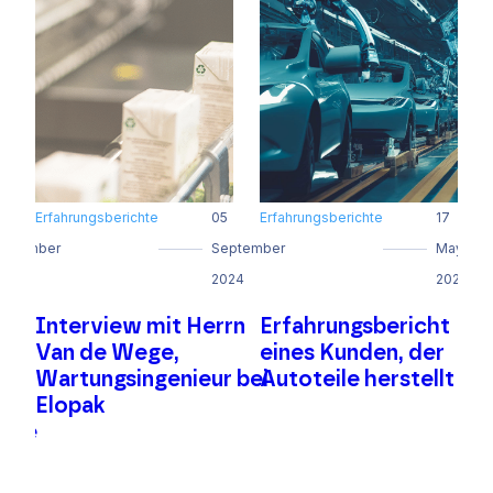
Erfahrungsberichte
05
Erfahrungsberichte
17
E
eptember
September
May
023
2024
2024
r
Interview mit Herrn
Erfahrungsbericht
Van de Wege,
eines Kunden, der
er
Wartungsingenieur bei
Autoteile herstellt
i
Elopak
ive