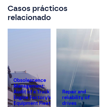
Casos prácticos
relacionado
Obsolescence
Management:
Audit of a Truck
Repair and
Engine Factory’s
reliability of
Equipment Fleet
drives