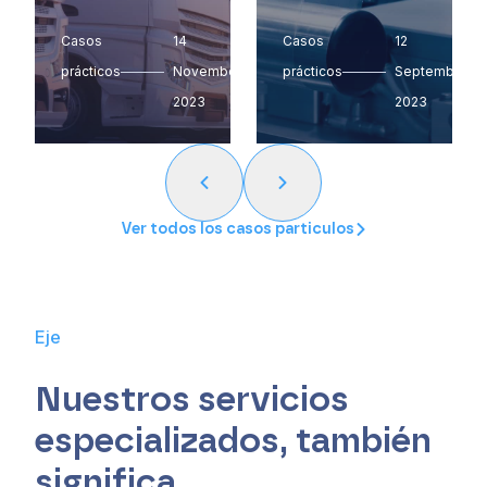
Casos
14
Casos
12
prácticos
November
prácticos
September
2023
2023
Ver todos los casos particulos
Eje
Nuestros servicios
especializados, también
significa…