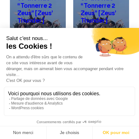
“Tonnerre 2
“Tonnerre 2
Zeus” [Zeus’
Zeus” [Zeus’
Thunder]
Thunder]
Casos
23
Casos
23
prácticos
August
prácticos
August
2023
2023
Casos prácticos