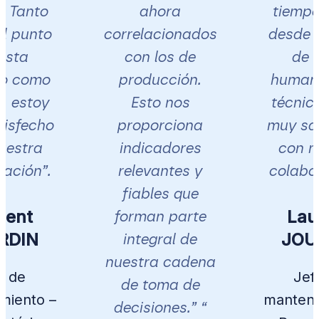
. Tanto
ahora
tiempo
l punto
correlacionados
desde e
ista
con los de
de v
o como
producción.
human
, estoy
Esto nos
técnico
isfecho
proporciona
muy sat
uestra
indicadores
con n
ación”.
relevantes y
colabor
fiables que
rent
Lau
forman parte
RDIN
JOU
integral de
nuestra cadena
e de
Jef
de toma de
miento –
manteni
decisiones.” “