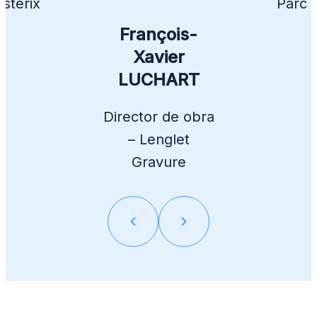
stérix
Parc A
François-
Xavier
LUCHART
Director de obra
– Lenglet
Gravure