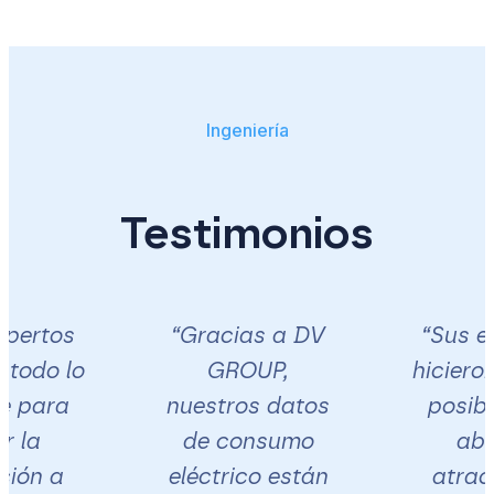
Ingeniería
Testimonios
xpertos
“Gracias a DV
“Sus e
 todo lo
GROUP,
hicieron
e para
nuestros datos
posibl
r la
de consumo
abri
ción a
eléctrico están
atrac