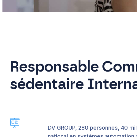
Responsable Com
sédentaire Intern
DV GROUP
, 280 personnes, 40 mill
national en systèmes automation a