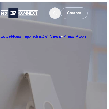
Contact
roupe
Nous rejoindre
DV News
Press Room