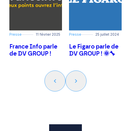
Presse
11 février 2025
Presse
25 juillet 2024
P
France Info parle
Le Figaro parle de
de DV GROUP !
DV GROUP ! 🌞🔧